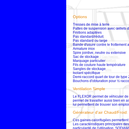
Options
Tresses de mise à terre
Pattes de suspension avec œillets d
Finitions adaptées
Pas standard/réduit
Pas standard ou large
Bande d'usure contre le frottemen
Armature inox
Spire jointive, neutre ou extensive
Sac de stockage
Marquage particulier
Fils de couture haute température
Sangles de stockage
Isolant spécifique
Demi-raccord quart de tour de type
Bouchons d'obturation pour ½ racco
Ventilation Simple
Le FLEXOR permet de véhiculer de l
permet de travailler aussi bien en a
lui permettent de trouver son emploi
Générateur d'air Chaud/Froid:
Ces gaines calorifugées permettent de
Les caractéristiques principales des
particularité de l'utilisation, SOD