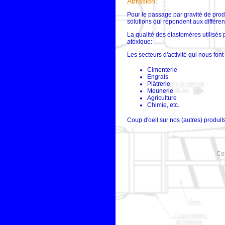
Abrasion:
Pour le passage par gravité de pro
solutions qui répondent aux différe
La qualité des élastomères utilisés
atoxique:
Les secteurs d'activité qui nous font
Cimenterie
Engrais
Plâtrerie
Meunerie
Agriculture
Chimie, etc.
Coup d'oeil sur nos (autres) produit
Co