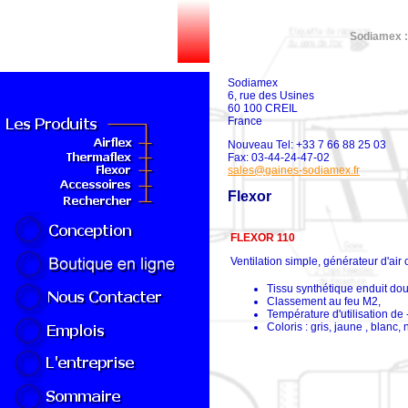
Sodiamex : 
Sodiamex
6, rue des Usines
60 100 CREIL
France
Nouveau Tel: +33 7 66 88 25 03
Fax: 03-44-24-47-02
sales@gaines-sodiamex.fr
Flexor
FLEXOR 110
Ventilation simple, générateur d'air 
Tissu synthétique enduit do
Classement au feu M2,
Température d'utilisation de
Coloris : gris, jaune , blanc, n