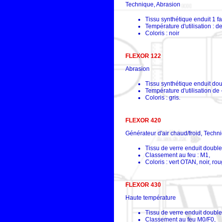
Technique, Abrasion
Tissu synthétique enduit 1 
Température d'utilisation : 
Coloris : noir
FLEXOR 122
Abrasion
Tissu synthétique enduit do
Température d'utilisation de
Coloris : gris.
FLEXOR 420
Générateur d'air chaud/froid, Techn
Tissu de verre enduit doubl
Classement au feu : M1,
Coloris : vert OTAN, noir, rou
FLEXOR 430
Haute température
Tissu de verre enduit double
Classement au feu M0/F0,