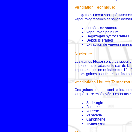
Ventilation Technique:
Les gaines Flexor sont spécialement
vapeurs agressives dans les domain
Fumées de soudure
Vapeurs de peinture
Dégazages hydrocarbures
Dépoussiérages
Extraction de vapeurs agress
Nucleaire
Les gaines Flexor sont plus spécifi
nous permet d'adapter le pas de l'a
importante, qu'en refoulement. L'int
de ces gaines assure un confinemen
Ventilations Hautes Temperatu
Ces gaines souples sont spécialemen
température est élevée. Les industr
Sidérurgie
Fonderie
Verrerie
Papeterie
Cartonnerie
Incinérateur