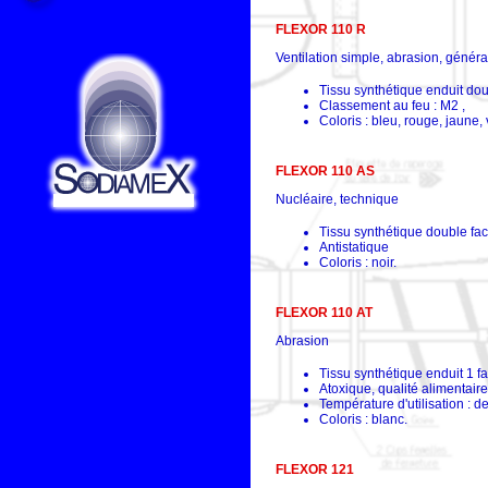
FLEXOR 110 R
Ventilation simple, abrasion, généra
Tissu synthétique enduit do
Classement au feu : M2 ,
Coloris : bleu, rouge, jaune, 
FLEXOR 110 AS
Nucléaire, technique
Tissu synthétique double fa
Antistatique
Coloris : noir.
FLEXOR 110 AT
Abrasion
Tissu synthétique enduit 1 f
Atoxique, qualité alimentaire
Température d'utilisation : 
Coloris : blanc.
FLEXOR 121