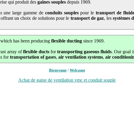
se qui produit des
gaines souples
depuis 1969.
ns une large gamme de
conduits souples
pour le
transport de fluid
r offrant un choix de solutions pour le
transport de gaz
, les
systèmes d
hich has been producing
flexible ducting
since 1969.
ast array of
flexible ducts
for
transporting gaseous fluids
. Our goal i
ns for
transportation of gases
,
air ventilation systems
,
air conditioni
Bienvenue
/
Welcome
Achat de gaine de ventilation vmc et conduit souple