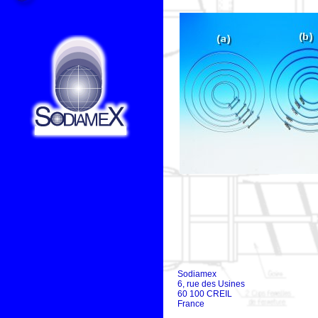
Sodiamex
6, rue des Usines
60 100 CREIL
France