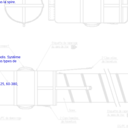
s la spire.
ndis. Système
ous types de
325, 60-380,