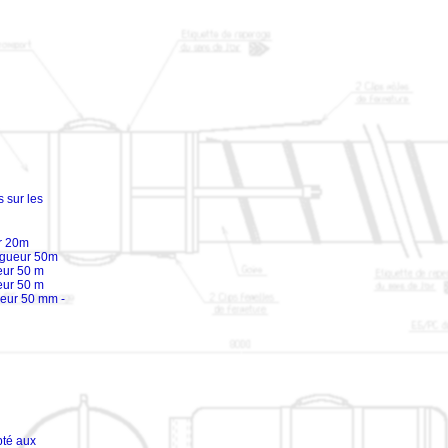
 sur les
r 20m
ongueur 50m
eur 50 m
eur 50 m
geur 50 mm -
pté aux