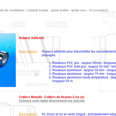
ne de ventilation - conduit souple - gaine isolée - gaine vmc - Accessoires
Rubans Adhesifs
Description:
Rubans adhésifs pour étanchéifier les raccordements
piquages.
Rouleaux PVC gris : largeur 50mm - longueu
Rouleaux PVC toilé gris : largeur 50 mm - l
Rouleaux aluminium : largeur 50 mm - longu
Rouleaux aluminium : largeur 75 mm - longu
Rouleaux aluminium haute température : lar
longueur 50 m
Colliers Monofil - Colliers de fixation à vis (a)
Achetez cette gaine directement sur internet
Description:
Fil, écrou et vis en acier zingué ; principalement ada